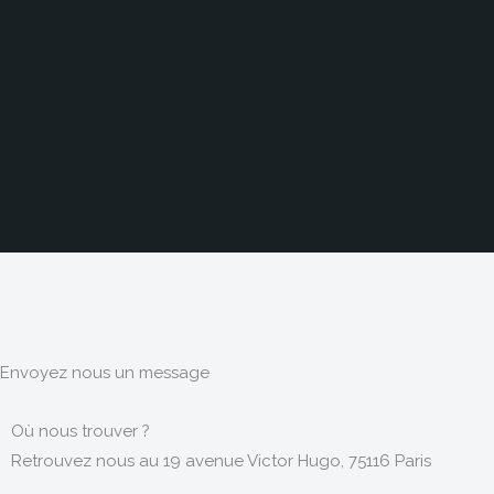
Envoyez nous un message
Où nous trouver ?
Retrouvez nous au 19 avenue Victor Hugo, 75116 Paris