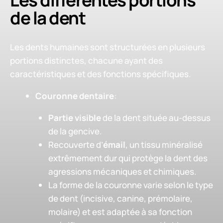
de la dent
Les dents humaines sont structurées en plusieurs
portions distinctes, chacune ayant des
caractéristiques et des fonctions spécifiques.
Couronne dentaire
:
Partie visible
de la dent située au-dessus
de la gencive.
Recouverte d’
émail
, un tissu minéralisé
extrêmement dur qui protège la dent des
agressions mécaniques et chimiques.
La forme de la couronne varie selon le type
de dent (incisive, canine, prémolaire,
molaire) et est adaptée à sa fonction