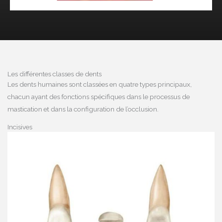
Les différentes classes de dents
Les dents humaines sont classées en quatre types principaux,
chacun ayant des fonctions spécifiques dans le processus de
mastication et dans la configuration de l’occlusion.
Incisives