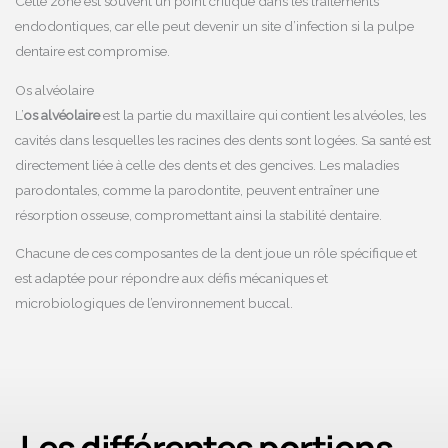
Cette zone est souvent un point critique dans les traitements
endodontiques, car elle peut devenir un site d’infection si la pulpe
dentaire est compromise.
Os alvéolaire
L’
os alvéolaire
est la partie du maxillaire qui contient les alvéoles, les
cavités dans lesquelles les racines des dents sont logées. Sa santé est
directement liée à celle des dents et des gencives. Les maladies
parodontales, comme la parodontite, peuvent entraîner une
résorption osseuse, compromettant ainsi la stabilité dentaire.
Chacune de ces composantes de la dent joue un rôle spécifique et
est adaptée pour répondre aux défis mécaniques et
microbiologiques de l’environnement buccal.
Les différentes portions