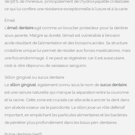
de 96% de minéraux, principalement de l’hydroxyapatite cristallisée,
ce qui lui confère une résistance exceptionnelle à l’usure et à la carie.
Émail
L’
émail dentaire
agit comme un bouclier protecteur pour la dentine
sous-jacente. Malgré sa dureté, l’émail est vulnérable à l’érosion
acide résultant de l’alimentation et des boissons acides. Sa structure
cristalline unique lui permet de résister aux forces masticatoires, mais
une fois endommagé, il ne peut se régénérer, car il est avasculaire,
c’est-à-dire dépourvu de vaisseaux sanguins.
Sillon gingival ou sucus dentaire
Le
sillon gingival
, également connu sous le nom de
sucus dentaire
,
est une rainure naturelle qui marque la séparation entre la couronne
et la racine. Cette zone est cruciale car elle aide à ancrer la dent dans
son alvéole osseux via le parodonte. Le sillon joue un rôle défensif
important, en empêchant les particules alimentaires et les bactéries
de pénétrer plus profondément dans les tissus péri-dentaires.
Pulpe dentaire (nerf)